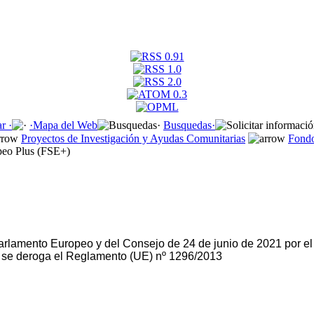
r ·
·
Mapa del Web
Busquedas·
Proyectos de Investigación y Ayudas Comunitarias
Fondo
peo Plus (FSE+)
lamento Europeo y del Consejo de 24 de junio de 2021 por el
e se deroga el Reglamento (UE) nº 1296/2013