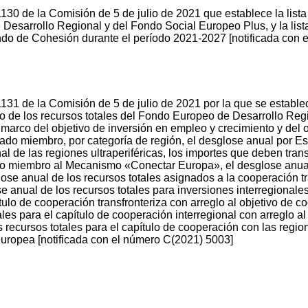
30 de la Comisión de 5 de julio de 2021 que establece la lista
 Desarrollo Regional y del Fondo Social Europeo Plus, y la lis
ondo de Cohesión durante el período 2021-2027 [notificada con
31 de la Comisión de 5 de julio de 2021 por la que se establec
 de los recursos totales del Fondo Europeo de Desarrollo Reg
arco del objetivo de inversión en empleo y crecimiento y del ob
tado miembro, por categoría de región, el desglose anual por E
al de las regiones ultraperiféricas, los importes que deben tran
 miembro al Mecanismo «Conectar Europa», el desglose anual d
lose anual de los recursos totales asignados a la cooperación 
e anual de los recursos totales para inversiones interregionale
tulo de cooperación transfronteriza con arreglo al objetivo de co
les para el capítulo de cooperación interregional con arreglo al 
 recursos totales para el capítulo de cooperación con las region
 europea [notificada con el número C(2021) 5003]