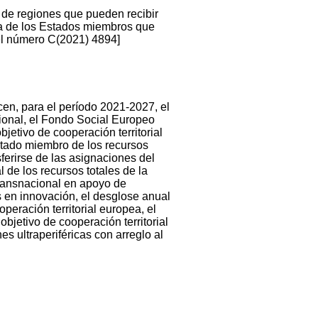
 de regiones que pueden recibir
ta de los Estados miembros que
 el número C(2021) 4894]
en, para el período 2021-2027, el
ional, el Fondo Social Europeo
jetivo de cooperación territorial
stado miembro de los recursos
sferirse de las asignaciones del
e los recursos totales de la
transnacional en apoyo de
s en innovación, el desglose anual
operación territorial europea, el
objetivo de cooperación territorial
es ultraperiféricas con arreglo al